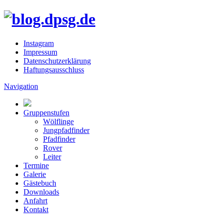
Instagram
Impressum
Datenschutzerklärung
Haftungsausschluss
Navigation
Gruppenstufen
Wölflinge
Jungpfadfinder
Pfadfinder
Rover
Leiter
Termine
Galerie
Gästebuch
Downloads
Anfahrt
Kontakt